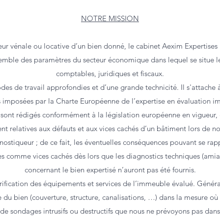
NOTRE MISSION
leur vénale ou locative d’un bien donné, le cabinet Aexim Expertise
nsemble des paramètres du secteur économique dans lequel se situe 
comptables, juridiques et fiscaux.
es de travail approfondies et d’une grande technicité. Il s'attache 
imposées par la Charte Européenne de l’expertise en évaluation i
sont rédigés conformément à la législation européenne en vigueur, et
 relatives aux défauts et aux vices cachés d’un bâtiment lors de not
nostiqueur ; de ce fait, les éventuelles conséquences pouvant se rapp
s comme vices cachés dès lors que les diagnostics techniques (amian
concernant le bien expertisé n’auront pas été fournis.
érification des équipements et services de l’immeuble évalué. Généra
e du bien (couverture, structure, canalisations, …) dans la mesure où
e sondages intrusifs ou destructifs que nous ne prévoyons pas dans